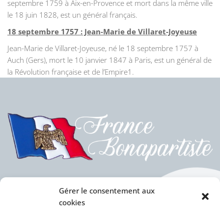
septembre 1759 à Aix-en-Provence et mort dans la même ville
le 18 juin 1828, est un général français.
18 septembre 1757 : Jean-Marie de Villaret-Joyeuse
Jean-Marie de Villaret-Joyeuse, né le 18 septembre 1757 à
Auch (Gers), mort le 10 janvier 1847 à Paris, est un général de
la Révolution française et de l’Empire1.
Gérer le consentement aux
cookies
Politique des cookies (UE)