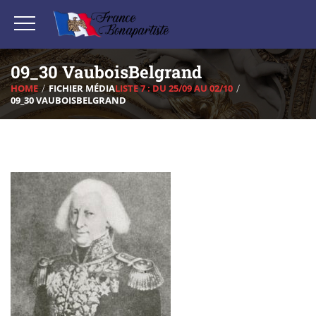
09_30 VauboisBelgrand
HOME
FICHIER MÉDIA
LISTE 7 : DU 25/09 AU 02/10
09_30 VAUBOISBELGRAND