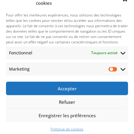
cookies
Politique des cookies (UE)
Pour offrir les meilleures expériences, nous utilisons des technologies
telles que les cookies pour stocker et/ou accéder aux informations des
appareils. Le fait de consentir à ces technologies nous permettra de traiter
Politique de confidentialité
des données telles que le comportement de navigation ou les ID uniques
sur ce site. Le fait de ne pas consentir ou de retirer son consentement
peut avoir un effet négatif sur certaines caractéristiques et fonctions.
Nos réseaux sociaux :
Fonctionnel
Toujours activé
Marketing
Accepter
Refuser
© 2021-2026 : Droits réservés concernant le thème
Enregistrer les préférences
wordpresse à
ThimPress
Politique de cookies