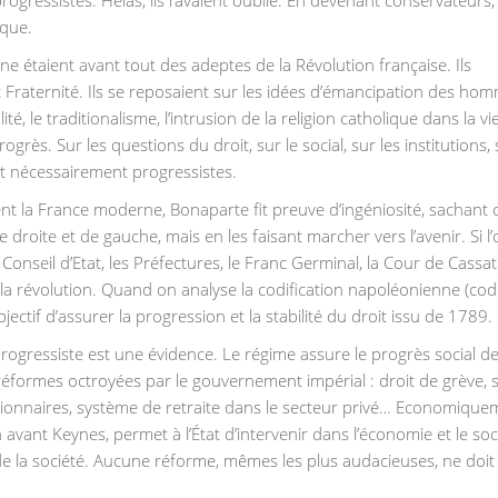
ique.
ne étaient avant tout des adeptes de la Révolution française. Ils
t Fraternité. Ils se reposaient sur les idées d’émancipation des hom
, le traditionalisme, l’intrusion de la religion catholique dans la vi
grès. Sur les questions du droit, sur le social, sur les institutions, 
sont nécessairement progressistes.
ent la France moderne, Bonaparte fit preuve d’ingéniosité, sachant c
e droite et de gauche, mais en les faisant marcher vers l’avenir. Si l
 Conseil d’Etat, les Préfectures, le Franc Germinal, la Cour de Cassat
a révolution. Quand on analyse la codification napoléonienne (codes
ectif d’assurer la progression et la stabilité du droit issu de 1789.
gressiste est une évidence. Le régime assure le progrès social d
réformes octroyées par le gouvernement impérial : droit de grève, 
ctionnaires, système de retraite dans le secteur privé… Economique
vant Keynes, permet à l’État d’intervenir dans l’économie et le soci
 de la société. Aucune réforme, mêmes les plus audacieuses, ne doit 