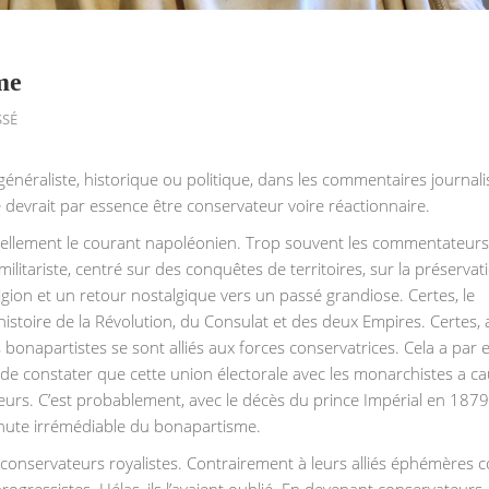
me
SSÉ
se généraliste, historique ou politique, dans les commentaires journali
 devrait par essence être conservateur voire réactionnaire.
réellement le courant napoléonien. Trop souvent les commentateurs
ilitariste, centré sur des conquêtes de territoires, sur la préservat
gion et un retour nostalgique vers un passé grandiose. Certes, le
histoire de la Révolution, du Consulat et des deux Empires. Certes,
s bonapartistes se sont alliés aux forces conservatrices. Cela a par
de constater que cette union électorale avec les monarchistes a ca
rs. C’est probablement, avec le décès du prince Impérial en 1879 
hute irrémédiable du bonapartisme.
s conservateurs royalistes. Contrairement à leurs alliés éphémères c
ogressistes. Hélas, ils l’avaient oublié. En devenant conservateurs, 