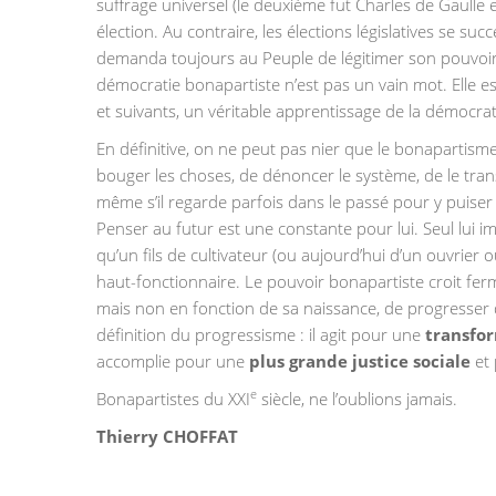
suffrage universel (le deuxième fut Charles de Gaulle
élection. Au contraire, les élections législatives se
demanda toujours au Peuple de légitimer son pouvoir 
démocratie bonapartiste n’est pas un vain mot. Elle e
et suivants, un véritable apprentissage de la démocrat
En définitive, on ne peut pas nier que le bonapartisme
bouger les choses, de dénoncer le système, de le tran
même s’il regarde parfois dans le passé pour y puiser 
Penser au futur est une constante pour lui. Seul lui i
qu’un fils de cultivateur (ou aujourd’hui d’un ouvrier
haut-fonctionnaire. Le pouvoir bonapartiste croit fe
mais non en fonction de sa naissance, de progresser 
définition du progressisme : il agit pour une
transfor
accomplie pour une
plus grande justice sociale
et
e
Bonapartistes du XXI
siècle, ne l’oublions jamais.
Thierry CHOFFAT