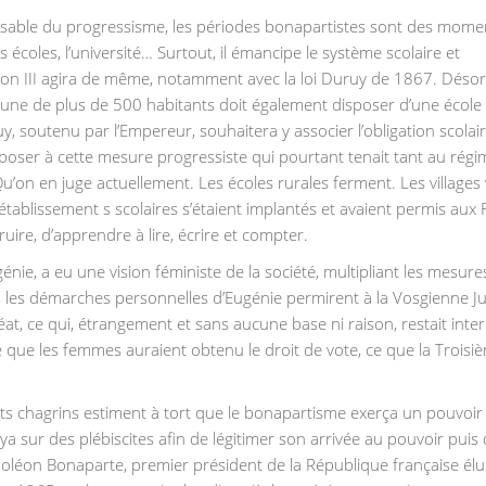
ensable du progressisme, les périodes bonapartistes sont des momen
 écoles, l’université… Surtout, il émancipe le système scolaire et
poléon III agira de même, notamment avec la loi Duruy de 1867. Déso
e de plus de 500 habitants doit également disposer d’une école de
y, soutenu par l’Empereur, souhaitera y associer l’obligation scolair
pposer à cette mesure progressiste qui pourtant tenait tant au régim
 Qu’on en juge actuellement. Les écoles rurales ferment. Les villages
 établissement s scolaires s’étaient implantés et avaient permis aux 
uire, d’apprendre à lire, écrire et compter.
nie, a eu une vision féministe de la société, multipliant les mesure
 les démarches personnelles d’Eugénie permirent à la Vosgienne Ju
at, ce qui, étrangement et sans aucune base ni raison, restait inter
que les femmes auraient obtenu le droit de vote, ce que la Troisi
its chagrins estiment à tort que le bonapartisme exerça un pouvoir
ya sur des plébiscites afin de légitimer son arrivée au pouvoir puis
poléon Bonaparte, premier président de la République française élu