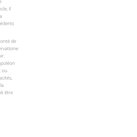
e
le, il
La
cédents
lonté de
ervatisme
ir.
Napoléon
t ou
cités,
la
it être