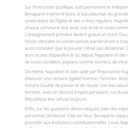
Sur l’Instruction publique, outil permanent et indisp
Bonaparte invente le lycée, le baccalauréat, les grandes
universitaire de l’Église et des ordres réguliers. Na
chaque commune doit avoir une école et toute commun
L’enseignement primaire devient gratuit et Victor Duru
forces cléricales et conservatrices parviendront à s’o
aussi constater que le pouvoir n’était pas dictatorial.
leurs écoles disparaître là où depuis Napoléon III des
de toute condition, paysans comme ouvriers, de s’instr
De même, Napoléon III, bien aidé par l’Impératrice Eugé
d’assurer une certaine égalité homme / femmes. Ainsi,
Victoire Daubié de passer et de réussir son baccalauré
femmes. Avec un Second Empire persistant, nul doute 
République leur refusa toujours.
Enfin, sur les questions démocratiques, bien des espr
personnel, dictatorial. Cela est faux. Bonaparte s’appu
procéder aux évolutions constitutionnelles. Louis-Na