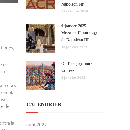
Napoléon Ier
27 octobre 2024
9 janvier 2025 –
Messe en l’hommage
de Napoléon III
10 janvier 2025
stiques,
On l’engage pour
 se
vaincre
ion
5 janvier 2025
 au cours
 exemple
usé la
CALENDRIER
et le
ontre la
août 2022
les