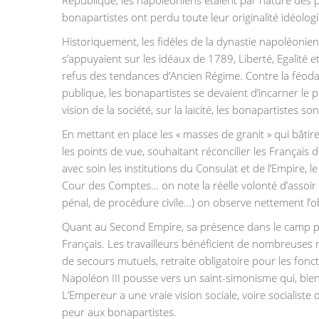
bonapartistes ont perdu toute leur originalité idéolog
Historiquement, les fidèles de la dynastie napoléonien
s’appuyaient sur les idéaux de 1789, Liberté, Egalité e
refus des tendances d’Ancien Régime. Contre la féodalité
publique, les bonapartistes se devaient d’incarner le pro
vision de la société, sur la laïcité, les bonapartistes 
En mettant en place les « masses de granit » qui bâtir
les points de vue, souhaitant réconcilier les Français d
avec soin les institutions du Consulat et de l’Empire, le
Cour des Comptes… on note la réelle volonté d’assoir l
pénal, de procédure civile…) on observe nettement l’obj
Quant au Second Empire, sa présence dans le camp pro
Français. Les travailleurs bénéficient de nombreuses 
de secours mutuels, retraite obligatoire pour les fon
Napoléon III pousse vers un saint-simonisme qui, bien a
L’Empereur a une vraie vision sociale, voire socialiste
peur aux bonapartistes.