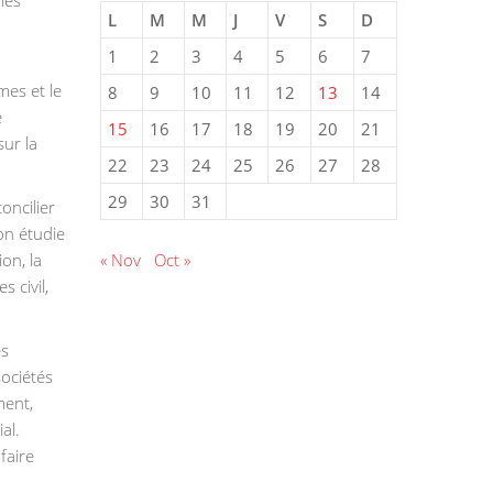
L
M
M
J
V
S
D
1
2
3
4
5
6
7
mes et le
8
9
10
11
12
13
14
e
15
16
17
18
19
20
21
sur la
22
23
24
25
26
27
28
29
30
31
oncilier
’on étudie
« Nov
Oct »
ion, la
 civil,
es
sociétés
ment,
al.
faire