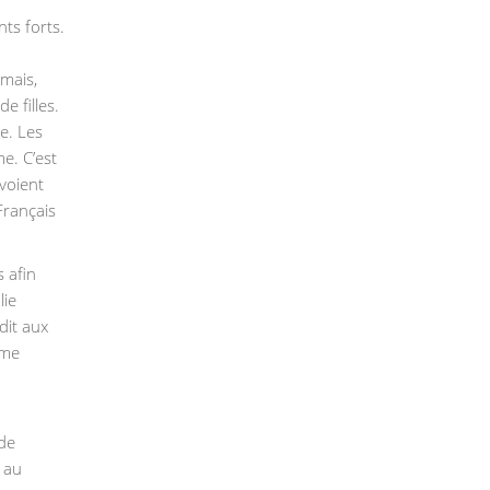
ts forts.
rmais,
 filles.
e. Les
e. C’est
 voient
Français
s afin
lie
dit aux
ème
 de
 au