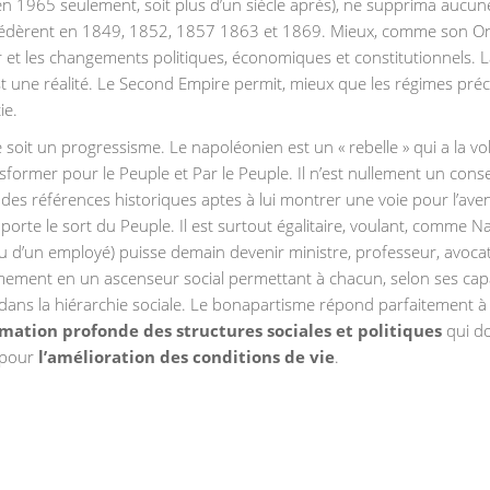
 en 1965 seulement, soit plus d’un siècle après), ne supprima aucun
 succédèrent en 1849, 1852, 1857 1863 et 1869. Mieux, comme son Onc
et les changements politiques, économiques et constitutionnels. 
st une réalité. Le Second Empire permit, mieux que les régimes pré
ie.
 soit un progressisme. Le napoléonien est un « rebelle » qui a la vo
sformer pour le Peuple et Par le Peuple. Il n’est nullement un cons
des références historiques aptes à lui montrer une voie pour l’aven
mporte le sort du Peuple. Il est surtout égalitaire, voulant, comme 
 ou d’un employé) puisse demain devenir ministre, professeur, avoca
rmement en un ascenseur social permettant à chacun, selon ses capa
dans la hiérarchie sociale. Le bonapartisme répond parfaitement à 
mation profonde des structures sociales et politiques
qui do
 pour
l’
amélioration des conditions de vie
.