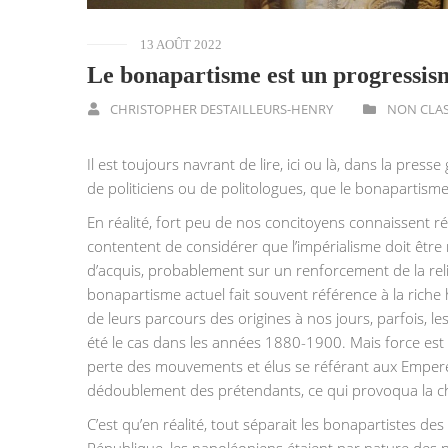
13 AOÛT 2022
Le bonapartisme est un progressis
CHRISTOPHER DESTAILLEURS-HENRY
NON CLA
Il est toujours navrant de lire, ici ou là, dans la pres
de politiciens ou de politologues, que le bonapartisme
En réalité, fort peu de nos concitoyens connaissent 
contentent de considérer que l’impérialisme doit être m
d’acquis, probablement sur un renforcement de la reli
bonapartisme actuel fait souvent référence à la riche 
de leurs parcours des origines à nos jours, parfois, le
été le cas dans les années 1880-1900. Mais force est 
perte des mouvements et élus se référant aux Empereu
dédoublement des prétendants, ce qui provoqua la c
C’est qu’en réalité, tout séparait les bonapartistes de
République, les napoléoniens étaient par nature des pr