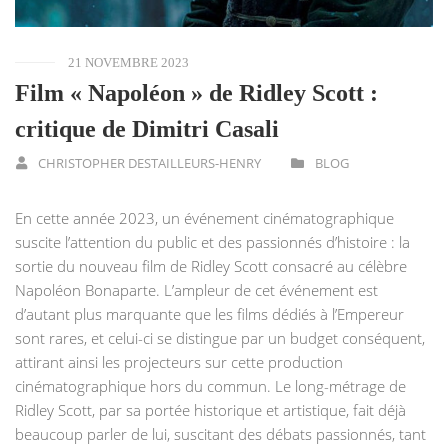
21 NOVEMBRE 2023
Film « Napoléon » de Ridley Scott :
critique de Dimitri Casali
CHRISTOPHER DESTAILLEURS-HENRY
BLOG
En cette année 2023, un événement cinématographique
suscite l’attention du public et des passionnés d’histoire : la
sortie du nouveau film de Ridley Scott consacré au célèbre
Napoléon Bonaparte. L’ampleur de cet événement est
d’autant plus marquante que les films dédiés à l’Empereur
sont rares, et celui-ci se distingue par un budget conséquent,
attirant ainsi les projecteurs sur cette production
cinématographique hors du commun. Le long-métrage de
Ridley Scott, par sa portée historique et artistique, fait déjà
beaucoup parler de lui, suscitant des débats passionnés, tant