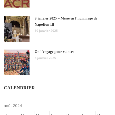
9 janvier 2025 – Messe en l’hommage de
Napoléon III
10 janvier 2025
On l’engage pour vaincre
5 janvier 2025
CALENDRIER
août 2024
L
M
M
J
V
S
D