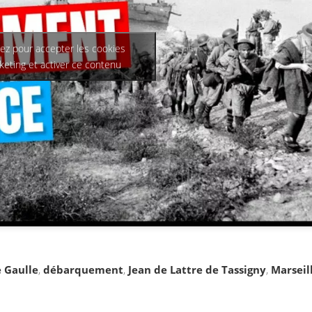
uez pour accepter les cookies
keting et activer ce contenu
 Gaulle
,
débarquement
,
Jean de Lattre de Tassigny
,
Marseil