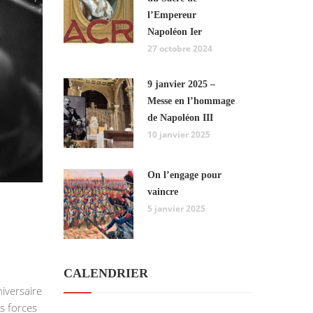
l’Empereur
Napoléon Ier
27 octobre 2024
9 janvier 2025 –
Messe en l’hommage
de Napoléon III
10 janvier 2025
On l’engage pour
vaincre
5 janvier 2025
CALENDRIER
versaire
s forces