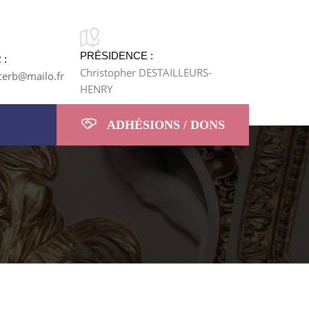
PRÉSIDENCE :
 :
Christopher DESTAILLEURS-
cerb@mailo.fr
HENRY
ADHÉSIONS / DONS