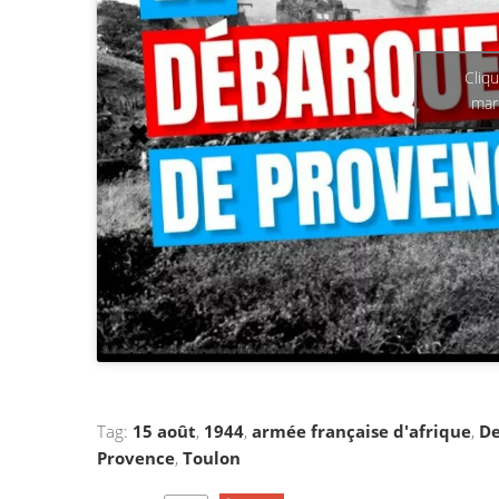
Cliq
mar
Tag:
15 août
,
1944
,
armée française d'afrique
,
De
Provence
,
Toulon