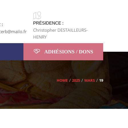
PRÉSIDENCE :
 :
Christopher DESTAILLEURS-
cerb@mailo.fr
HENRY
ADHÉSIONS / DONS
HOME
2025
MARS
19