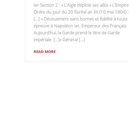
Ier Section 2 : « L’Aigle déploie ses ailes » L’Empire
Ordre du jour du 20 floréal an XII (10 mai 1804) :
[…] « Dévouement sans bornes et fidélité à toute
épreuve à Napoléon Ier, Empereur des Français.
Aujourd’hui, la Garde prend le titre de Garde
impériale. […]» Général […]
READ MORE