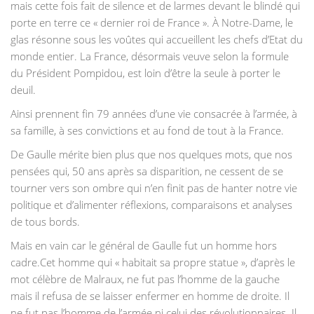
mais cette fois fait de silence et de larmes devant le blindé qui
porte en terre ce « dernier roi de France ». À Notre-Dame, le
glas résonne sous les voûtes qui accueillent les chefs d’Etat du
monde entier. La France, désormais veuve selon la formule
du Président Pompidou, est loin d’être la seule à porter le
deuil.
Ainsi prennent fin 79 années d’une vie consacrée à l’armée, à
sa famille, à ses convictions et au fond de tout à la France.
De Gaulle mérite bien plus que nos quelques mots, que nos
pensées qui, 50 ans après sa disparition, ne cessent de se
tourner vers son ombre qui n’en finit pas de hanter notre vie
politique et d’alimenter réflexions, comparaisons et analyses
de tous bords.
Mais en vain car le général de Gaulle fut un homme hors
cadre.Cet homme qui « habitait sa propre statue », d’après le
mot célèbre de Malraux, ne fut pas l’homme de la gauche
mais il refusa de se laisser enfermer en homme de droite. Il
ne fut pas l’homme de l’armée ni celui des révolutionnaires. Il