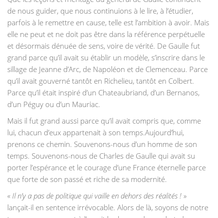
de nous guider, que nous continuions à le lire, à l’étudier,
parfois à le remettre en cause, telle est l’ambition à avoir. Mais
elle ne peut et ne doit pas être dans la référence perpétuelle
et désormais dénuée de sens, voire de vérité. De Gaulle fut
grand parce qu’il avait su établir un modèle, s’inscrire dans le
sillage de Jeanne d’Arc, de Napoléon et de Clemenceau. Parce
qu’il avait gouverné tantôt en Richelieu, tantôt en Colbert.
Parce qu’il était inspiré d’un Chateaubriand, d’un Bernanos,
d’un Péguy ou d’un Mauriac.
Mais il fut grand aussi parce qu’il avait compris que, comme
lui, chacun d’eux appartenait à son temps.Aujourd’hui,
prenons ce chemin. Souvenons-nous d’un homme de son
temps. Souvenons-nous de Charles de Gaulle qui avait su
porter l’espérance et le courage d’une France éternelle parce
que forte de son passé et riche de sa modernité.
« Il n’y a pas de politique qui vaille en dehors des réalités ! »
lançait-il en sentence irrévocable. Alors de là, soyons de notre