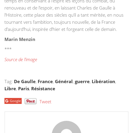
temps en conservant à l’esprit les leçons du combat, du
renouveau et de l’espoir, en laissant Charles de Gaulle à
l’Histoire, cette place des siècles qu’il a tant méritée, en nous
tournant vers l’ambition, toujours nouvelle, de la France
d’aujourd’hui, inspirée d’hier et forgeant celle de demain.
Marin Menzin
***
Source de l’image
Tag:
De Gaulle
,
France
,
Général
,
guerre
,
Libération
,
Libre
,
Paris
,
Résistance
Google
Tweet