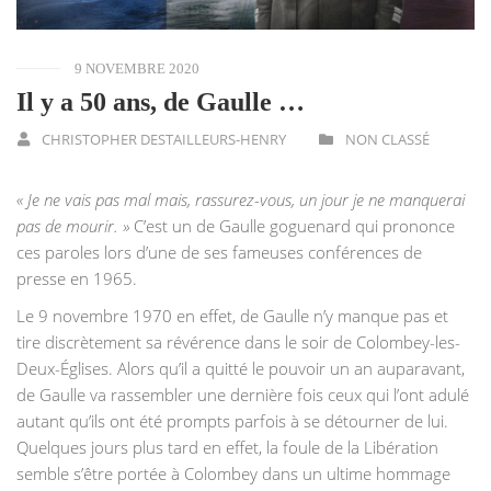
9 NOVEMBRE 2020
Il y a 50 ans, de Gaulle …
CHRISTOPHER DESTAILLEURS-HENRY
NON CLASSÉ
« Je ne vais pas mal mais, rassurez-vous, un jour je ne manquerai
pas de mourir. »
C’est un de Gaulle goguenard qui prononce
ces paroles lors d’une de ses fameuses conférences de
presse en 1965.
Le 9 novembre 1970 en effet, de Gaulle n’y manque pas et
tire discrètement sa révérence dans le soir de Colombey-les-
Deux-Églises. Alors qu’il a quitté le pouvoir un an auparavant,
de Gaulle va rassembler une dernière fois ceux qui l’ont adulé
autant qu’ils ont été prompts parfois à se détourner de lui.
Quelques jours plus tard en effet, la foule de la Libération
semble s’être portée à Colombey dans un ultime hommage