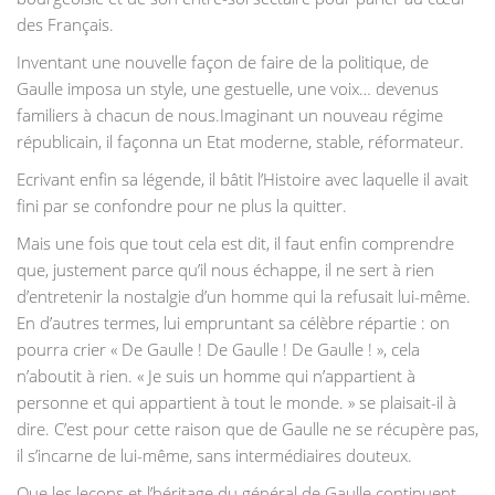
des Français.
Inventant une nouvelle façon de faire de la politique, de
Gaulle imposa un style, une gestuelle, une voix… devenus
familiers à chacun de nous.Imaginant un nouveau régime
républicain, il façonna un Etat moderne, stable, réformateur.
Ecrivant enfin sa légende, il bâtit l’Histoire avec laquelle il avait
fini par se confondre pour ne plus la quitter.
Mais une fois que tout cela est dit, il faut enfin comprendre
que, justement parce qu’il nous échappe, il ne sert à rien
d’entretenir la nostalgie d’un homme qui la refusait lui-même.
En d’autres termes, lui empruntant sa célèbre répartie : on
pourra crier « De Gaulle ! De Gaulle ! De Gaulle ! », cela
n’aboutit à rien. « Je suis un homme qui n’appartient à
personne et qui appartient à tout le monde. » se plaisait-il à
dire. C’est pour cette raison que de Gaulle ne se récupère pas,
il s’incarne de lui-même, sans intermédiaires douteux.
Que les leçons et l’héritage du général de Gaulle continuent