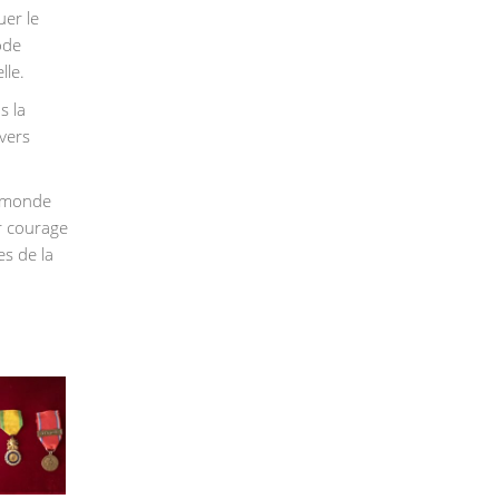
uer le
ode
lle.
s la
vers
n monde
ur courage
s de la