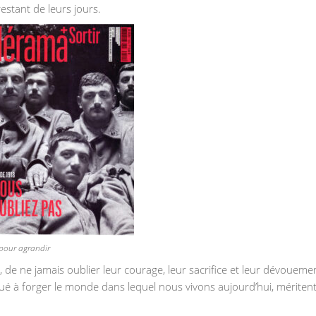
estant de leurs jours.
 pour agrandir
, de ne jamais oublier leur courage, leur sacrifice et leur dévoueme
é à forger le monde dans lequel nous vivons aujourd’hui, méritent