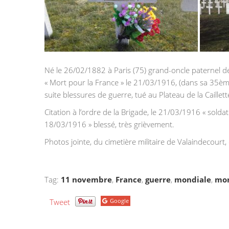
Né le 26/02/1882 à Paris (75) grand-oncle paternel de
« Mort pour la France » le 21/03/1916, (dans sa 35èm
suite blessures de guerre, tué au Plateau de la Caill
Citation à l’ordre de la Brigade, le 21/03/1916 « sold
18/03/1916 » blessé, très grièvement.
Photos jointe, du cimetière militaire de Valaindecour
Tag:
11 novembre
,
France
,
guerre
,
mondiale
,
mo
Tweet
Google