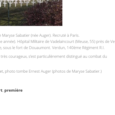
 Maryse Sabatier (née Auger). Recruté à Paris.
e année). Hôpital Militaire de Vadelaincourt (Meuse, 55) près de V
ette, sous le fort de Douaumont. Verdun, 140ème Régiment R.I.
at très courageux, s’est particulièrement distingué au combat du
t, et, photo tombe Ernest Auger (photos de Maryse Sabatier.)
rt
,
première