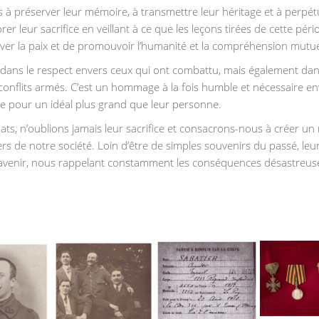
à préserver leur mémoire, à transmettre leur héritage et à perpét
 leur sacrifice en veillant à ce que les leçons tirées de cette péri
rver la paix et de promouvoir l’humanité et la compréhension mutue
dans le respect envers ceux qui ont combattu, mais également dan
onflits armés. C’est un hommage à la fois humble et nécessaire en
tre pour un idéal plus grand que leur personne.
dats, n’oublions jamais leur sacrifice et consacrons-nous à créer u
iers de notre société. Loin d’être de simples souvenirs du passé, le
e avenir, nous rappelant constamment les conséquences désastreuse