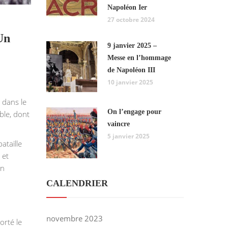
Napoléon Ier
27 octobre 2024
Un
9 janvier 2025 –
Messe en l’hommage
de Napoléon III
10 janvier 2025
 dans le
On l’engage pour
ble, dont
vaincre
5 janvier 2025
ataille
 et
on
CALENDRIER
novembre 2023
orté le