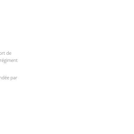
ort de
 régiment
andée par