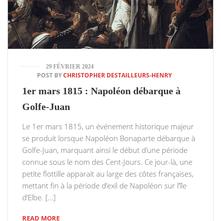
29 FÉVRIER 2024
POST BY
CHRISTOPHER DESTAILLEURS-HENRY
1er mars 1815 : Napoléon débarque à
Golfe-Juan
Le 1er mars 1815, un événement historique majeur
se produit lorsque Napoléon Bonaparte débarque à
Golfe-Juan, marquant ainsi le début d’une période
connue sous le nom des Cent-Jours. Ce jour-là, une
petite flottille apparait au large des côtes françaises,
mettant fin à la période d’exil de Napoléon sur l’île
d’Elbe. […]
READ MORE