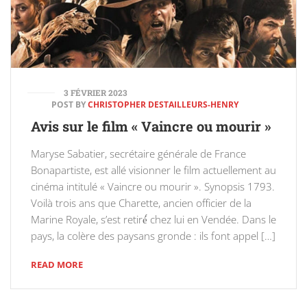
3 FÉVRIER 2023
POST BY
CHRISTOPHER DESTAILLEURS-HENRY
Avis sur le film « Vaincre ou mourir »
Maryse Sabatier, secrétaire générale de France
Bonapartiste, est allé visionner le film actuellement au
cinéma intitulé « Vaincre ou mourir ». Synopsis 1793.
Voilà trois ans que Charette, ancien officier de la
Marine Royale, s’est retiré́ chez lui en Vendée. Dans le
pays, la colère des paysans gronde : ils font appel […]
READ MORE