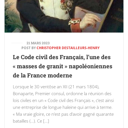
21 MARS 2023
POST BY
CHRISTOPHER DESTAILLEURS-HENRY
Le Code civil des Français, l’une des
« masses de granit » napoléoniennes
de la France moderne
Lorsque le 30 ventôse an XII (21 mars 1804),
Bonaparte, Premier consul, ordonne la réunion des
lois civiles en un « Code civil des Français », c’est ainsi
une entreprise de longue haleine qui arrive à terme.
« Ma vraie gloire, ce n’est pas d’avoir gagné quarante
batailles (…). Ce […]