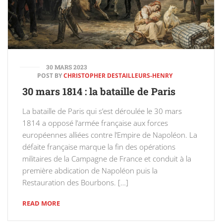
30 MARS 2023
POST BY
CHRISTOPHER DESTAILLEURS-HENRY
30 mars 1814 : la bataille de Paris
La bataille de Paris qui s’est déroulée le 30 mars
1814 a opposé l’armée française aux forces
européennes alliées contre l’Empire de Napoléon. La
défaite française marque la fin des opérations
militaires de la Campagne de France et conduit à la
première abdication de Napoléon puis la
Restauration des Bourbons. […]
READ MORE