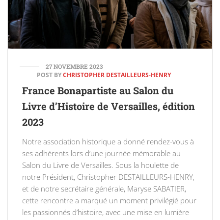
27 NOVEMBRE 2023
POST BY
CHRISTOPHER DESTAILLEURS-HENRY
France Bonapartiste au Salon du
Livre d’Histoire de Versailles, édition
2023
Notre association historique a donné rendez-vous à
ses adhérents lors d’une journée mémorable au
Salon du Livre de Versailles. Sous la houlette de
notre Président, Christopher DESTAILLEURS-HENRY,
et de notre secrétaire générale, Maryse SABATIER,
cette rencontre a marqué un moment privilégié pour
les passionnés d’histoire, avec une mise en lumière