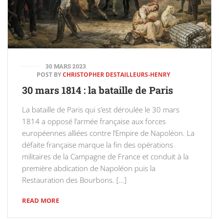
30 MARS 2023
POST BY
CHRISTOPHER DESTAILLEURS-HENRY
30 mars 1814 : la bataille de Paris
La bataille de Paris qui s’est déroulée le 30 mars
1814 a opposé l’armée française aux forces
européennes alliées contre l’Empire de Napoléon. La
défaite française marque la fin des opérations
militaires de la Campagne de France et conduit à la
première abdication de Napoléon puis la
Restauration des Bourbons. […]
READ MORE