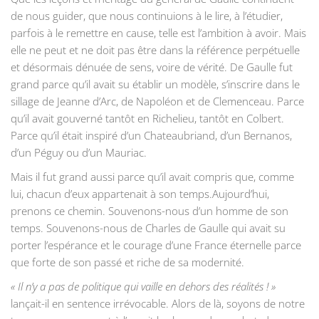
de nous guider, que nous continuions à le lire, à l’étudier,
parfois à le remettre en cause, telle est l’ambition à avoir. Mais
elle ne peut et ne doit pas être dans la référence perpétuelle
et désormais dénuée de sens, voire de vérité. De Gaulle fut
grand parce qu’il avait su établir un modèle, s’inscrire dans le
sillage de Jeanne d’Arc, de Napoléon et de Clemenceau. Parce
qu’il avait gouverné tantôt en Richelieu, tantôt en Colbert.
Parce qu’il était inspiré d’un Chateaubriand, d’un Bernanos,
d’un Péguy ou d’un Mauriac.
Mais il fut grand aussi parce qu’il avait compris que, comme
lui, chacun d’eux appartenait à son temps.Aujourd’hui,
prenons ce chemin. Souvenons-nous d’un homme de son
temps. Souvenons-nous de Charles de Gaulle qui avait su
porter l’espérance et le courage d’une France éternelle parce
que forte de son passé et riche de sa modernité.
« Il n’y a pas de politique qui vaille en dehors des réalités ! »
lançait-il en sentence irrévocable. Alors de là, soyons de notre