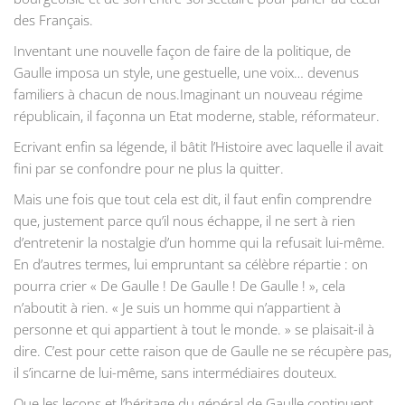
des Français.
Inventant une nouvelle façon de faire de la politique, de
Gaulle imposa un style, une gestuelle, une voix… devenus
familiers à chacun de nous.Imaginant un nouveau régime
républicain, il façonna un Etat moderne, stable, réformateur.
Ecrivant enfin sa légende, il bâtit l’Histoire avec laquelle il avait
fini par se confondre pour ne plus la quitter.
Mais une fois que tout cela est dit, il faut enfin comprendre
que, justement parce qu’il nous échappe, il ne sert à rien
d’entretenir la nostalgie d’un homme qui la refusait lui-même.
En d’autres termes, lui empruntant sa célèbre répartie : on
pourra crier « De Gaulle ! De Gaulle ! De Gaulle ! », cela
n’aboutit à rien. « Je suis un homme qui n’appartient à
personne et qui appartient à tout le monde. » se plaisait-il à
dire. C’est pour cette raison que de Gaulle ne se récupère pas,
il s’incarne de lui-même, sans intermédiaires douteux.
Que les leçons et l’héritage du général de Gaulle continuent