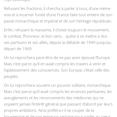
Refusant les fractions, il chercha à parler à tous, d’une même
voix et à incarner l’unité d’une France faite tout entière de son
passé monarchique et impérial et de son héritage républicain.
Enfin, refusant le marasme, il choisit toujours le mouvement,
le combat, l’honneur, le bon sens… quitte à se mettre à dos
ses partisans et ses alliés, depuis la débâcle de 1940 jusqu’au
départ de 1969.
On lui reprochera peut-être de ne pas avoir épousé l’Europe.
Mais c’est parce qu’il en avait compris les travers à venir et
l’aplatissement des consciences. Son Europe, c’était celle des
peuples.
On lui reprochera souvent un pouvoir solitaire, monarchique.
Mais c’est parce qu’il avait compris les errances partisanes, les
aveuglements et les renoncements des médiocres qui ne
voyaient jamais l’intérêt général que passant d’abord par leurs
propres ambitions. Ainsi préféra-t-il se couper de la
bourgeoisie et de son entre-soi sectaire pour parler au cœur