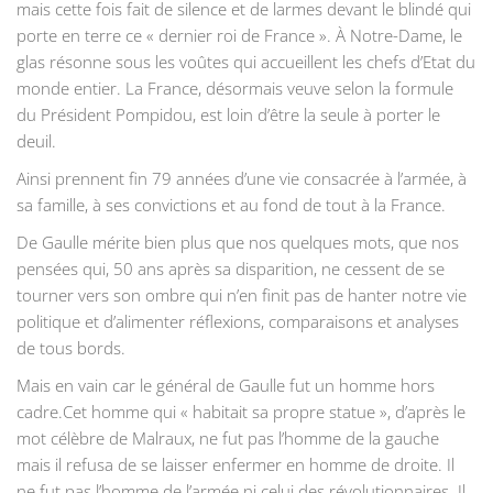
mais cette fois fait de silence et de larmes devant le blindé qui
porte en terre ce « dernier roi de France ». À Notre-Dame, le
glas résonne sous les voûtes qui accueillent les chefs d’Etat du
monde entier. La France, désormais veuve selon la formule
du Président Pompidou, est loin d’être la seule à porter le
deuil.
Ainsi prennent fin 79 années d’une vie consacrée à l’armée, à
sa famille, à ses convictions et au fond de tout à la France.
De Gaulle mérite bien plus que nos quelques mots, que nos
pensées qui, 50 ans après sa disparition, ne cessent de se
tourner vers son ombre qui n’en finit pas de hanter notre vie
politique et d’alimenter réflexions, comparaisons et analyses
de tous bords.
Mais en vain car le général de Gaulle fut un homme hors
cadre.Cet homme qui « habitait sa propre statue », d’après le
mot célèbre de Malraux, ne fut pas l’homme de la gauche
mais il refusa de se laisser enfermer en homme de droite. Il
ne fut pas l’homme de l’armée ni celui des révolutionnaires. Il