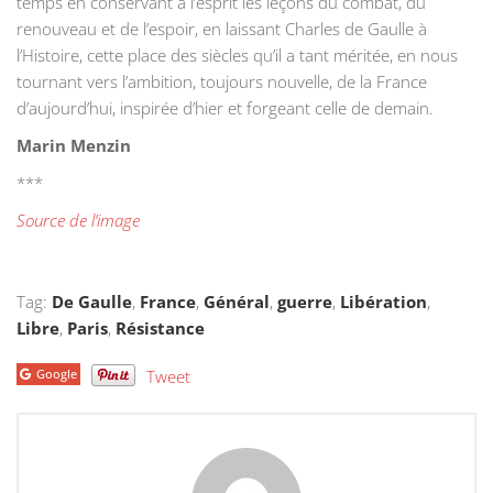
temps en conservant à l’esprit les leçons du combat, du
renouveau et de l’espoir, en laissant Charles de Gaulle à
l’Histoire, cette place des siècles qu’il a tant méritée, en nous
tournant vers l’ambition, toujours nouvelle, de la France
d’aujourd’hui, inspirée d’hier et forgeant celle de demain.
Marin Menzin
***
Source de l’image
Tag:
De Gaulle
,
France
,
Général
,
guerre
,
Libération
,
Libre
,
Paris
,
Résistance
Google
Tweet